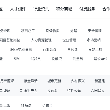
区
人才测评
行业资讯
积分商城
付费服务
合
务经理
项目总工
设备物资
党建
安全管理
项目基础岗位
人力资源管理
企业管理
市场营销
职业/执业资格
行业会议
音频课
专题直播
能
BIM
试验员
投融资
测量员
建设单位
应用专题课
存量盘活
城市更新
乡村振兴
新基建
新能源
新质生产力
投融资
特许经营
六网建设
新上架
精品课
价格