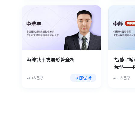
海绵城市发展形势全析
“智能+”
治理——
立即试听
440人已学
432人已学