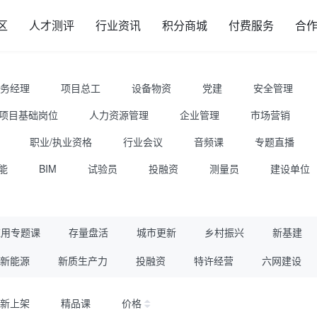
区
人才测评
行业资讯
积分商城
付费服务
合
务经理
项目总工
设备物资
党建
安全管理
项目基础岗位
人力资源管理
企业管理
市场营销
职业/执业资格
行业会议
音频课
专题直播
能
BIM
试验员
投融资
测量员
建设单位
应用专题课
存量盘活
城市更新
乡村振兴
新基建
新能源
新质生产力
投融资
特许经营
六网建设
新上架
精品课
价格