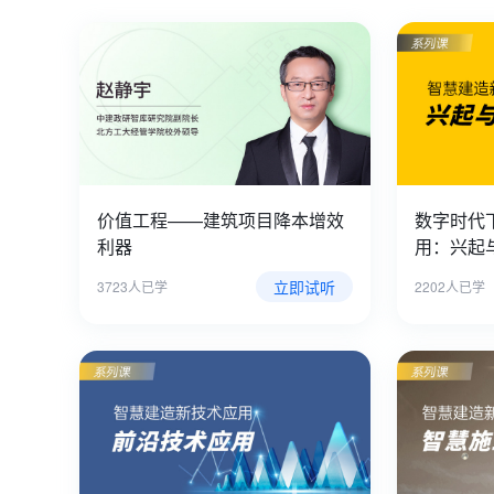
价值工程——建筑项目降本增效
数字时代
利器
用：兴起
立即试听
3723人已学
2202人已学