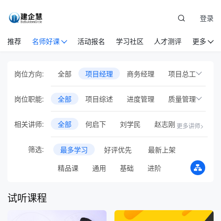
登录
推荐
名师好课
活动报名
学习社区
人才测评
更多
岗位方向:
全部
项目经理
商务经理
项目总工
设备物资
党建
安全管理
岗位职能:
全部
项目综述
进度管理
质量管理
EPC项目管理
国际工程管理
成本管控
合同管理
HSE管理
相关讲师:
全部
何启下
刘学民
赵志刚
更多讲师>
工程项目基础岗位
人力资源管理
风险管控
沟通协调
案例课
胡士光
张领丰
兰俊贵
祁广攀
刘义全
企业管理
市场营销
建筑业财税
筛选:
最多学习
好评优先
最新上架
安全管理
审计管理
绿色施工
新员工培训
通识管理
专项培训
精品课
通用
基础
进阶
综合管理
收尾管理
职业/执业资格
行业会议
音频课
试听课程
专题直播
在线训练营
智库方法论
AI人工智能
BIM
试验员
投融资