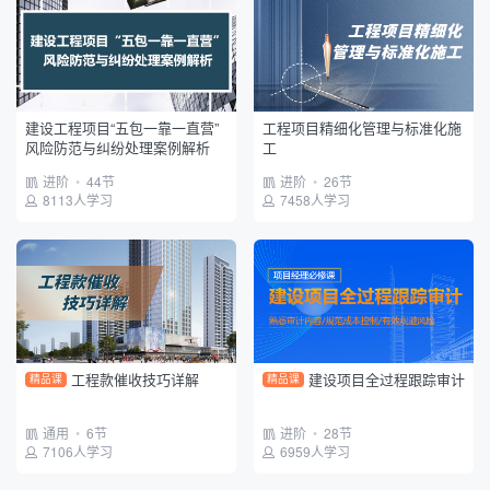
建设工程项目“五包一靠一直营”
工程项目精细化管理与标准化施
风险防范与纠纷处理案例解析
工
进阶
•
44节
进阶
•
26节
8113人学习
7458人学习
工程款催收技巧详解
建设项目全过程跟踪审计
精品课
精品课
通用
•
6节
进阶
•
28节
7106人学习
6959人学习