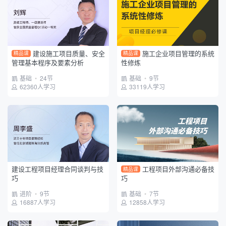
测量员
政府平台
建设单位
项目班组
建设施工项目质量、安全
施工企业项目管理的系统
精品课
精品课
管理基本程序及要素分析
性修炼
基础
•
24节
基础
•
9节
62360人学习
33119人学习
建设工程项目经理合同谈判与技
工程项目外部沟通必备技
精品课
巧
巧
进阶
•
9节
基础
•
7节
16887人学习
12858人学习