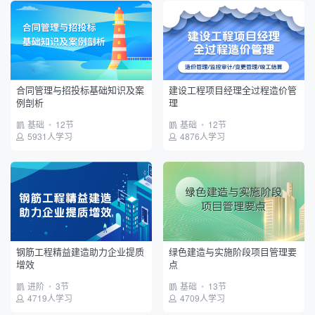
合同管理与招投标基础知识及案
建设工程项目经理全过程造价管
例剖析
理
基础
•
12节
基础
•
12节
5931人学习
4876人学习
钢筋工程精益建造助力企业提质
绿色建造与实施阶段项目管理要
增效
点
进阶
•
3节
基础
•
13节
4719人学习
4709人学习