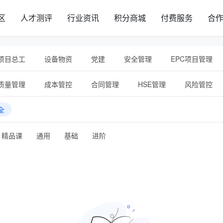
区
人才测评
行业资讯
积分商城
付费服务
合
项目总工
设备物资
党建
安全管理
EPC项目管理
销
建筑业财税
新员工培训
通识管理
专项培训
质量管理
成本管控
合同管理
HSE管理
风险管控
论
AI人工智能
BIM
试验员
投融资
测量员
收尾管理
全
精品课
通用
基础
进阶