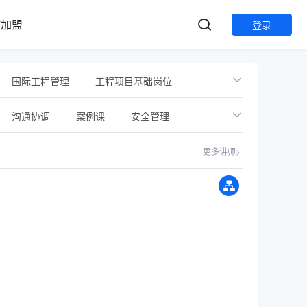
作加盟
登录
国际工程管理
工程项目基础岗位
职业/执业资格
行业会议
音频课
沟通协调
案例课
安全管理
政府平台
建设单位
项目班组
更多讲师>