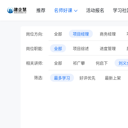
推荐
名师好课
活动报名
学习社
岗位方向:
全部
项目经理
商务经理
人力资源管理
企业管理
市场营
岗位职能:
全部
项目综述
进度管理
专题直播
在线训练营
智库方法
审计管理
绿色施工
综合管理
相关讲师:
全部
祁广攀
何启下
刘义
筛选:
最多学习
好评优先
最新上架