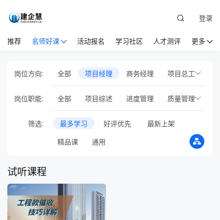
登录
推荐
名师好课
活动报名
学习社区
人才测评
更多
岗位方向:
全部
项目经理
商务经理
项目总工
设备物资
党建
安全管理
岗位职能:
全部
项目综述
进度管理
质量管理
EPC项目管理
国际工程管理
成本管控
合同管理
HSE管理
筛选:
最多学习
好评优先
最新上架
工程项目基础岗位
人力资源管理
风险管控
沟通协调
案例课
精品课
通用
企业管理
市场营销
建筑业财税
安全管理
审计管理
绿色施工
新员工培训
通识管理
专项培训
试听课程
综合管理
收尾管理
职业/执业资格
行业会议
音频课
专题直播
在线训练营
智库方法论
AI人工智能
BIM
试验员
投融资