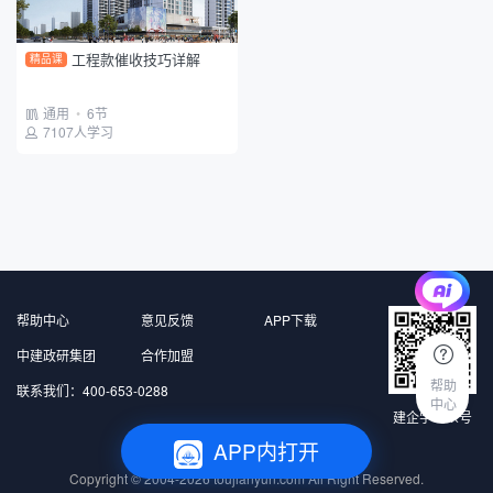
测量员
政府平台
建设单位
工程款催收技巧详解
精品课
项目班组
通用
•
6节
7107人学习
帮助中心
意见反馈
APP下载
中建政研集团
合作加盟
帮助
联系我们：400-653-0288
中心
建企学公众号
APP内打开
北京中建政研信息科技有限公司 版权所有
Copyright © 2004-2026
toujianyun.com
All Right Reserved.