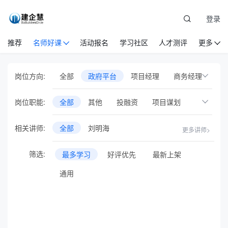
登录
推荐
名师好课
活动报名
学习社区
人才测评
更多
岗位方向:
全部
政府平台
项目经理
商务经理
项目总工
设备物资
党建
安全管理
岗位职能:
全部
其他
投融资
项目谋划
EPC项目管理
国际工程管理
政策趋势
相关讲师:
全部
刘明海
更多讲师>
工程项目基础岗位
人力资源管理
企业管理
市场营销
建筑业财税
筛选:
最多学习
好评优先
最新上架
新员工培训
通识管理
专项培训
通用
职业/执业资格
行业会议
音频课
专题直播
在线训练营
智库方法论
AI人工智能
BIM
试验员
投融资