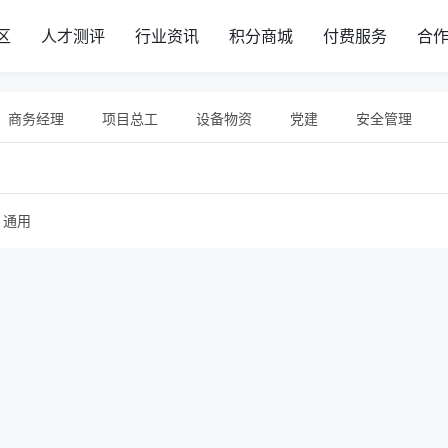
区
人才测评
行业资讯
积分商城
付费服务
合
商务经理
项目总工
设备物资
党建
安全管理
企业管理
市场营销
建筑业财税
新员工培训
通识
在线训练营
智库方法论
BIM
试验员
投融资
通用