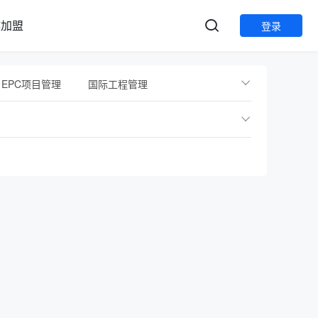
作加盟
登录
EPC项目管理
国际工程管理
管理
专项培训
职业/执业资格
测量员
政府平台
建设单位
项目班组