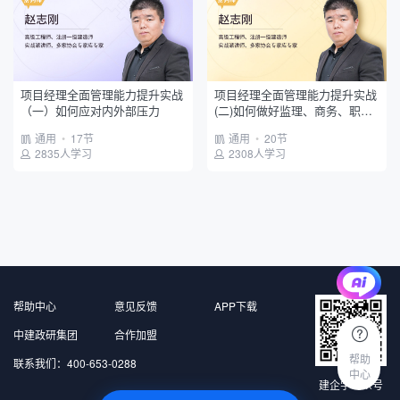
测量员
政府平台
建设单位
项目班组
项目经理全面管理能力提升实战
项目经理全面管理能力提升实战
（一）如何应对内外部压力
(二)如何做好监理、商务、职能
部门的管理
通用
•
17节
通用
•
20节
2835人学习
2308人学习
帮助中心
意见反馈
APP下载
中建政研集团
合作加盟
帮助
联系我们：400-653-0288
中心
建企学公众号