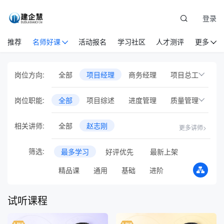
登录
推荐
名师好课
活动报名
学习社区
人才测评
更多
岗位方向:
全部
项目经理
商务经理
项目总工
设备物资
党建
安全管理
岗位职能:
全部
项目综述
进度管理
质量管理
EPC项目管理
国际工程管理
成本管控
合同管理
HSE管理
相关讲师:
全部
赵志刚
更多讲师>
工程项目基础岗位
人力资源管理
风险管控
沟通协调
案例课
企业管理
市场营销
建筑业财税
筛选:
最多学习
好评优先
最新上架
安全管理
审计管理
绿色施工
新员工培训
通识管理
专项培训
精品课
通用
基础
进阶
综合管理
收尾管理
职业/执业资格
行业会议
音频课
试听课程
专题直播
在线训练营
智库方法论
AI人工智能
BIM
试验员
投融资