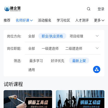
登录
推荐
名师好课
活动报名
学习社区
人才测评
更多
岗位方向:
全部
职业/执业资格
项目经理
商务经理
项目总工
设备物资
党建
岗位职能:
全部
一级建造师
二级建造师
安全管理
EPC项目管理
国际工程管理
一级造价师
中级经济师
筛选:
最多学习
好评优先
最新上架
工程项目基础岗位
人力资源管理
注册安全工程师
八大员证书
通用
企业管理
市场营销
建筑业财税
物业管理员
钢筋工
新员工培训
通识管理
专项培训
试听课程
行业会议
音频课
专题直播
在线训练营
智库方法论
AI人工智能
BIM
试验员
投融资
测量员