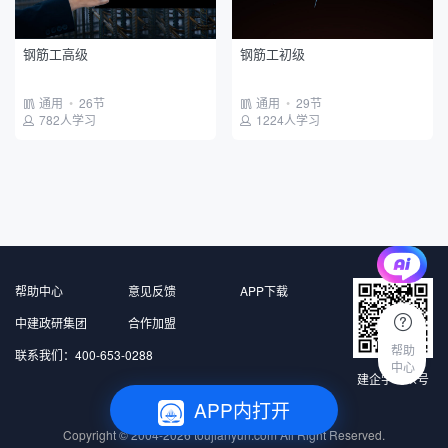
政府平台
建设单位
项目班组
钢筋工高级
钢筋工初级
通用
•
26节
通用
•
29节
782人学习
1224人学习
帮助中心
意见反馈
APP下载
中建政研集团
合作加盟
帮助
联系我们：400-653-0288
中心
建企学公众号
APP内打开
北京中建政研信息科技有限公司 版权所有
Copyright © 2004-2026
toujianyun.com
All Right Reserved.