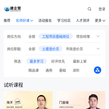
登录
推荐
名师好课
活动报名
学习社区
人才测评
更多
岗位方向:
全部
工程项目基础岗位
项目经理
商务经理
项目总工
设备物资
党建
岗位职能:
全部
土建造价员
市政造价员
安全管理
EPC项目管理
国际工程管理
安装造价员
房建技术员
市政技术员
筛选:
最多学习
好评优先
最新上架
人力资源管理
企业管理
市场营销
质量员
施工员
项目技术员
精品课
通用
基础
进阶
建筑业财税
新员工培训
通识管理
铁路技术员
试验员
水利水电技术员
专项培训
职业/执业资格
行业会议
试听课程
公路技术员
测量员
材料员
音频课
专题直播
在线训练营
水利水电造价员
智库方法论
AI人工智能
BIM
试验员
投融资
测量员
政府平台