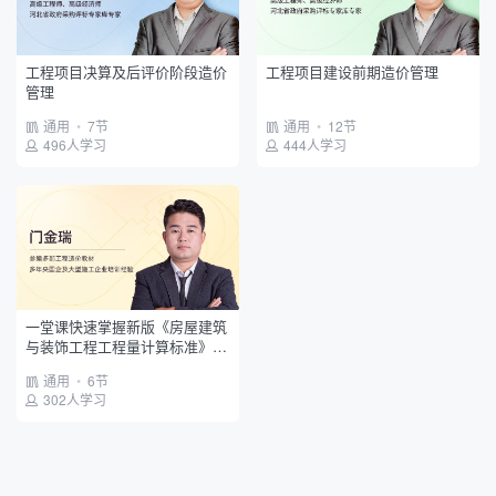
工程项目决算及后评价阶段造价
工程项目建设前期造价管理
管理
通用
•
7节
通用
•
12节
496人学习
444人学习
一堂课快速掌握新版《房屋建筑
与装饰工程工程量计算标准》要
点
通用
•
6节
302人学习