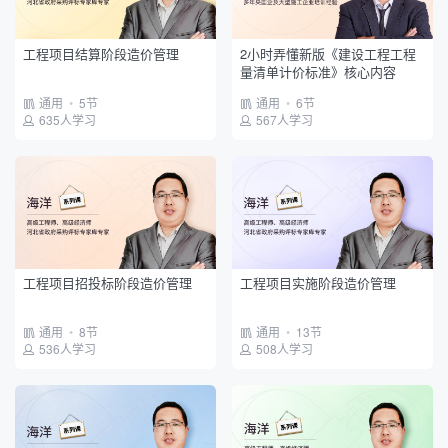
建设单位
项目班组
工程项目结算阶段造价管理
2小时弄懂新版《建设工程工程
量清单计价标准》核心内容
通用
•
5节
通用
•
6节
635人学习
567人学习
工程项目招投标阶段造价管理
工程项目实施阶段造价管理
通用
•
8节
通用
•
13节
536人学习
508人学习