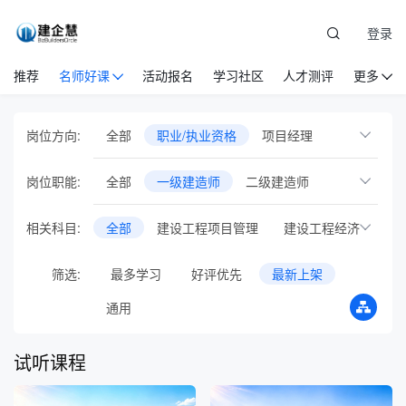
登录
推荐
名师好课
活动报名
学习社区
人才测评
更多
岗位方向:
全部
职业/执业资格
项目经理
商务经理
项目总工
设备物资
党建
岗位职能:
全部
一级建造师
二级建造师
安全管理
EPC项目管理
国际工程管理
一级造价师
中级经济师
相关科目:
全部
建设工程项目管理
建设工程经济
工程项目基础岗位
人力资源管理
注册安全工程师
八大员证书
建设工程法规及相关知识
企业管理
市场营销
建筑业财税
筛选:
最多学习
好评优先
最新上架
物业管理员
钢筋工
建筑工程管理与实务
新员工培训
通识管理
专项培训
通用
市政公用工程管理与实务
行业会议
音频课
专题直播
试听课程
公路工程管理与实务
机电工程管理与实务
在线训练营
智库方法论
AI人工智能
水利水电工程管理与实务
BIM
试验员
投融资
测量员