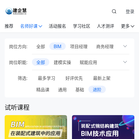
登录
推荐
名师好课
活动报名
学习社区
人才测评
更多
岗位方向:
全部
BIM
项目经理
商务经理
项目总工
设备物资
党建
安全管理
岗位职能:
全部
建模实操
赋能应用
EPC项目管理
国际工程管理
筛选:
最多学习
好评优先
最新上架
工程项目基础岗位
人力资源管理
精品课
通用
基础
进阶
企业管理
市场营销
建筑业财税
新员工培训
通识管理
专项培训
试听课程
职业/执业资格
行业会议
音频课
专题直播
在线训练营
智库方法论
AI人工智能
试验员
投融资
测量员