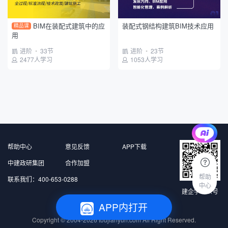
政府平台
建设单位
项目班组
BIM在装配式建筑中的应
装配式钢结构建筑BIM技术应用
精品课
用
进阶
•
33节
进阶
•
23节
2477人学习
1053人学习
帮助中心
意见反馈
APP下载
中建政研集团
合作加盟
帮助
联系我们：400-653-0288
中心
建企学公众号
APP内打开
北京中建政研信息科技有限公司 版权所有
Copyright © 2004-2026
toujianyun.com
All Right Reserved.