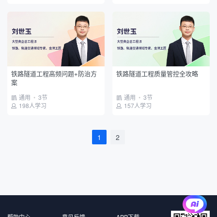
铁路隧道工程高频问题+防治方
铁路隧道工程质量管控全攻略
案
通用
•
3节
通用
•
3节
198人学习
157人学习
1
2
帮助中心
意见反馈
APP下载