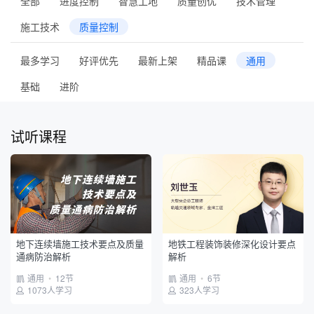
全部
进度控制
智慧工地
质量创优
技术管理
施工技术
质量控制
最多学习
好评优先
最新上架
精品课
通用
基础
进阶
试听课程
地下连续墙施工技术要点及质量
地铁工程装饰装修深化设计要点
通病防治解析
解析
通用
•
12节
通用
•
6节
1073人学习
323人学习