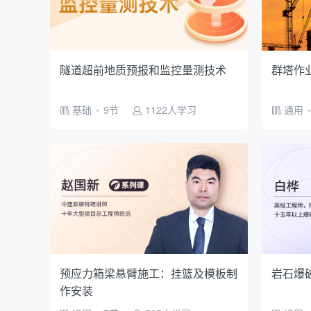
隧道超前地质预报和监控量测技术
群塔作
基础
•
9节
1122人学习
通用
•
预应力箱梁悬臂施工：挂篮及模板制
岩石爆
作安装