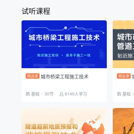
试听课程
城市桥梁工程施工技术
精品课
精品课
基础
•
30节
6140人学习
基础
•