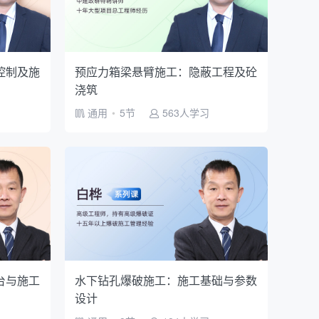
控制及施
预应力箱梁悬臂施工：隐蔽工程及砼
浇筑
通用
•
5节
563人学习
台与施工
水下钻孔爆破施工：施工基础与参数
设计