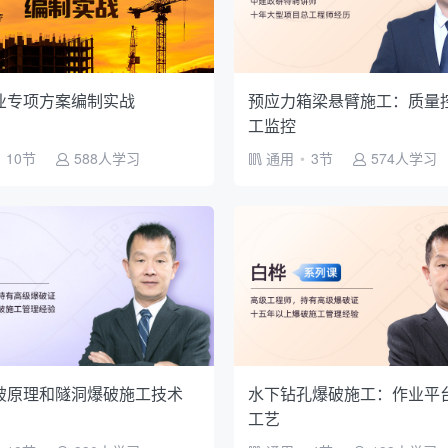
业专项方案编制实战
预应力箱梁悬臂施工：质量
工监控
10节
588人学习
通用
•
3节
574人学习
破原理和隧洞爆破施工技术
水下钻孔爆破施工：作业平
工艺