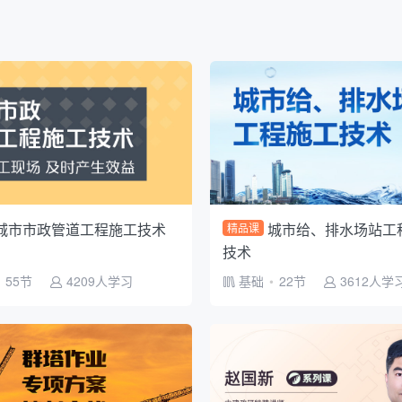
城市市政管道工程施工技术
城市给、排水场站工
精品课
技术
55节
4209人学习
基础
•
22节
3612人学