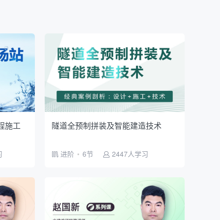
程施工
隧道全预制拼装及智能建造技术
习
进阶
•
6节
2447人学习