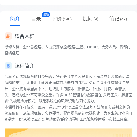
试听
简介
目录
评价
提问
笔记
(
146
)
(
9
)
(
47
)
适合人群
必修人群：企业总经理、人力资源总监/经理/主管、HRBP、法务人员、各部门
直线经理
课程简介
随着劳动法规体系的日益完善，特别是《中华人民共和国民法典》及最新司法
解释的施行，企业用工环境正面临前所未有的挑战。劳动争议案件数量逐年攀
升，企业败诉率居高不下，违法用工的成本（赔偿金、补缴、罚款、声誉损
失）已成为企业不可承受之重。许多HR和管理者依然停留在“头痛医头、脚痛医
脚”的被动应对模式，缺乏系统性的风险识别与预防能力。
本课程旨在打破这一困局，通过对10个以上最高法及地方法院真实裁判案例的
深度解剖，从法规框架、实体要件、程序规范到证据链构建，为企业管理者和H
R提供一套“从被动应对到主动预防”的全流程用工风险防控体系与实战工具箱。