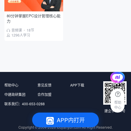
80分钟掌握EPC设计管理核心能
力
音频课
•
18节
1296人学习
帮助中心
意见反馈
APP下载
中建政研集团
合作加盟
帮助
联系我们：400-653-0288
中心
建企学公众号
APP内打开
北京中建政研信息科技有限公司 版权所有
Copyright © 2004-2026
toujianyun.com
All Right Reserved.