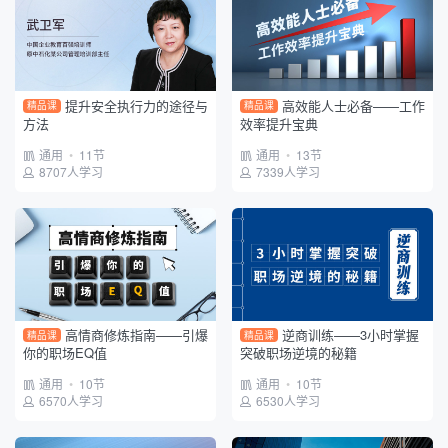
政府平台
建设单位
项目班组
提升安全执行力的途径与
高效能人士必备——工作
精品课
精品课
方法
效率提升宝典
通用
•
11节
通用
•
13节
8707人学习
7339人学习
高情商修炼指南——引爆
逆商训练——3小时掌握
精品课
精品课
你的职场EQ值
突破职场逆境的秘籍
通用
•
10节
通用
•
10节
6570人学习
6530人学习