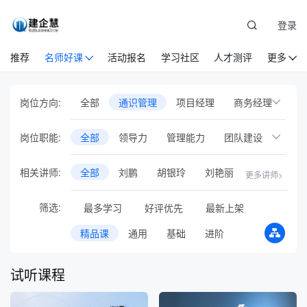
登录
推荐
名师好课
活动报名
学习社区
人才测评
更多
岗位方向:
全部
通识管理
项目经理
商务经理
项目总工
设备物资
党建
安全管理
岗位职能:
全部
领导力
管理能力
团队建设
EPC项目管理
国际工程管理
高管商学院
结构思考力
情绪管理
相关讲师:
全部
刘鹏
胡银玲
刘艳丽
更多讲师>
工程项目基础岗位
人力资源管理
规划与执行
管理与领导力
高效团队
企业管理
市场营销
建筑业财税
筛选:
最多学习
好评优先
最新上架
职场必备
行政办公
非人非财
新员工培训
专项培训
职业/执业资格
精品课
通用
基础
进阶
读书汇
行业会议
音频课
专题直播
试听课程
在线训练营
智库方法论
AI人工智能
BIM
试验员
投融资
测量员