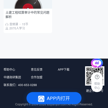
土建工程结算审计中的常见问题
解析
音频课
•
15节
2070人学习
帮助中心
意见反馈
APP下载
中建政研集团
合作加盟
帮助
联系我们：400-653-0288
中心
建企学公众号
APP内打开
北京中建政研信息科技有限公司 版权所有
Copyright © 2004-2026
toujianyun.com
All Right Reserved.