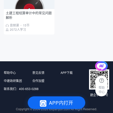
土建工程结算审计中的常见问题
解析
音频课
•
15节
2072人学习
帮助中心
意见反馈
APP下载
中建政研集团
合作加盟
帮助
联系我们：400-653-0288
中心
建企学公众号
APP内打开
北京中建政研信息科技有限公司 版权所有
Copyright © 2004-2026
toujianyun.com
All Right Reserved.